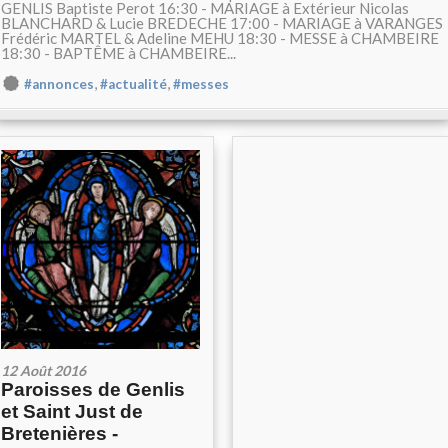
GENLIS Baptiste Perot 16:30 - MARIAGE à Extérieur Nicolas
BLANCHARD & Lucie BREDECHE 17:00 - MARIAGE à VARANGES
Frédéric MARTEL & Adeline MEHU 18:30 - MESSE à CHAMBEIRE
18:30 - BAPTÊME à CHAMBEIRE...
,
,
#annonces
#actualité
#messes
12 Août 2016
Paroisses de Genlis
et Saint Just de
Bretenières -