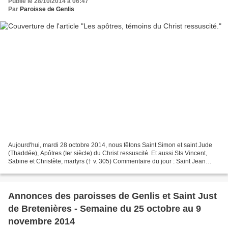
Publié le 28/10/2014 à 06:47
Par
Paroisse de Genlis
Aujourd'hui, mardi 28 octobre 2014, nous fêtons Saint Simon et saint Jude
(Thaddée), Apôtres (Ier siècle) du Christ ressuscité. Et aussi Sts Vincent,
Sabine et Christète, martyrs († v. 305) Commentaire du jour : Saint Jean
Chrysostome (v. 345-407), prêtre...
Annonces des paroisses de Genlis et Saint Just
de Bretenières - Semaine du 25 octobre au 9
novembre 2014