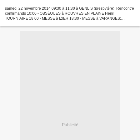
samedi 22 novembre 2014 09:30 à 11:30 à GENLIS (presbytère); Rencontre
confirmands 10:00 - OBSÈQUES à ROUVRES EN PLAINE Henri
TOURNIAIRE 18:00 - MESSE à IZIER 18:30 - MESSE à VARANGES;
Chardot Madeleine , dimanche 23 novembre 2014 Le Christ Roi de
l'Univers...
Publicité