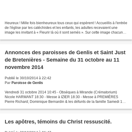
Heureux ! Mille fois bienheureux tous ceux qui espèrent ! Accueillis à l'entrée
de l'église par les catéchistes et les enfants, les adultes recevaient une
image les invitant à « Fleurir là où il sont semés ». Sur cette image chacun
était invité à écrire...
Annonces des paroisses de Genlis et Saint Just
de Bretenières - Semaine du 31 octobre au 11
novembre 2014
Publié le 30/10/2014 à 22:42
Par
Paroisse de Genlis
Vendredi 31 octobre 2014 10:45 - Obsèques à Mirande (Crématorium)
Nicole HARMANT 18:30 - Messe à IZIER 18:30 - Messe à PREMIÈRES
Pierre Richard; Dominique Bernardin & les défunts de la famille Samedi 1
novembre 2014 Toussaint 10:30 - Messe à GENLIS Michel...
Les apôtres, témoins du Christ ressuscité.