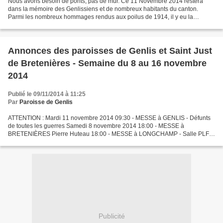
Nous avons besoin de ponts, pas de mur. Ce 11 Novembre 2014 restera
dans la mémoire des Genlissiens et de nombreux habitants du canton.
Parmi les nombreux hommages rendus aux poilus de 1914, il y eu la
célébration de l'Eucharistie pour la paix présidée...
Annonces des paroisses de Genlis et Saint Just
de Bretenières - Semaine du 8 au 16 novembre
2014
Publié le 09/11/2014 à 11:25
Par
Paroisse de Genlis
ATTENTION : Mardi 11 novembre 2014 09:30 - MESSE à GENLIS - Défunts
de toutes les guerres Samedi 8 novembre 2014 18:00 - MESSE à
BRETENIÈRES Pierre Huteau 18:00 - MESSE à LONGCHAMP - Salle PLF
Famille Moisand Dimanche 9 novembre 2014 Dédicace de la Basilique...
Publicité